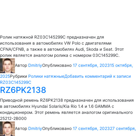
Ролик натяжной RZ03C145299C предназначен для
использования в автомобилях VW Polo с двигателями
CFNA/CFNB, а также в автомобилях Audi, Skoda и Seat. Этот
ролик является аналогом ролика с номером 03C145299C.
Автор
Dmitriy
Опубликовано
17 сентября, 2023
15 октября,
2025
Рубрики
Ролики натяжные
Добавить комментарий
к записи
RZ03C145299C
RZ6PK2138
Приводной ремень RZ6PK2138 предназначен для использования
в автомобилях Hyundai Solaris/Kia Rio 1.4 и 1.6 GAMMA с
кондиционером. Этот ремень является аналогом оригинального
25212-2B000
Автор
Dmitriy
Опубликовано
17 сентября, 2023
27 сентября,