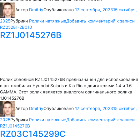
Автор
Dmitriy
Опубликовано
17 сентября, 2023
15 октября,
2025
Рубрики
Ролики натяжные
Добавить комментарий
к записи
RZ25281-2B010
RZ1J0145276B
Ролик обводной RZ1J0145276B предназначен для использования
в автомобилях Hyundai Solaris и Kia Rio с двигателями 1.4 и 1.6
GAMMA. Этот ролик является аналогом оригинального ролика
1J0145276B.
Автор
Dmitriy
Опубликовано
17 сентября, 2023
15 октября,
2025
Рубрики
Ролики натяжные
Добавить комментарий
к записи
RZ1J0145276B
RZ03C145299C