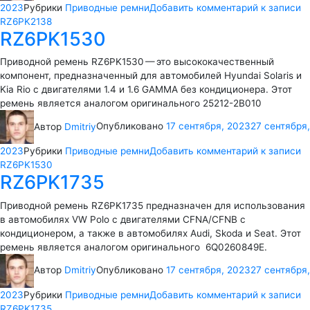
2023
Рубрики
Приводные ремни
Добавить комментарий
к записи
RZ6PK2138
RZ6PK1530
Приводной ремень RZ6PK1530 — это высококачественный
компонент, предназначенный для автомобилей Hyundai Solaris и
Kia Rio с двигателями 1.4 и 1.6 GAMMA без кондиционера. Этот
ремень является аналогом оригинального 25212-2B010
Автор
Dmitriy
Опубликовано
17 сентября, 2023
27 сентября,
2023
Рубрики
Приводные ремни
Добавить комментарий
к записи
RZ6PK1530
RZ6PK1735
Приводной ремень RZ6PK1735 предназначен для использования
в автомобилях VW Polo с двигателями CFNA/CFNB с
кондиционером, а также в автомобилях Audi, Skoda и Seat. Этот
ремень является аналогом оригинального 6Q0260849E.
Автор
Dmitriy
Опубликовано
17 сентября, 2023
27 сентября,
2023
Рубрики
Приводные ремни
Добавить комментарий
к записи
RZ6PK1735