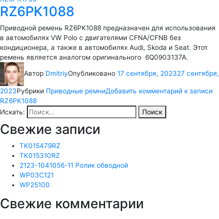
RZ6PK1088
Приводной ремень RZ6PK1088 предназначен для использования
в автомобилях VW Polo с двигателями CFNA/CFNB без
кондиционера, а также в автомобилях Audi, Skoda и Seat. Этот
ремень является аналогом оригинального 6Q0903137A.
Автор
Dmitriy
Опубликовано
17 сентября, 2023
27 сентября,
2023
Рубрики
Приводные ремни
Добавить комментарий
к записи
RZ6PK1088
Искать:
Поиск
Свежие записи
TK015479RZ
TK015310RZ
2123-1041056-11 Ролик обводной
WP03C121
WP25100
Свежие комментарии