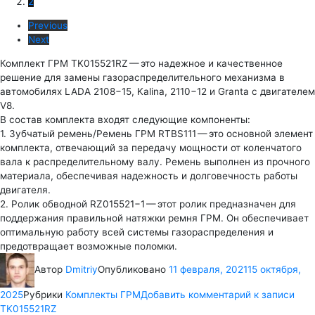
2
Previous
Next
Комплект ГРМ TK015521RZ — это надежное и качественное
решение для замены газораспределительного механизма в
автомобилях LADA 2108−15, Kalina, 2110−12 и Granta с двигателем
V8.
В состав комплекта входят следующие компоненты:
1. Зубчатый ремень/Ремень ГРМ RTBS111 — это основной элемент
комплекта, отвечающий за передачу мощности от коленчатого
вала к распределительному валу. Ремень выполнен из прочного
материала, обеспечивая надежность и долговечность работы
двигателя.
2. Ролик обводной RZ015521−1 — этот ролик предназначен для
поддержания правильной натяжки ремня ГРМ. Он обеспечивает
оптимальную работу всей системы газораспределения и
предотвращает возможные поломки.
Автор
Dmitriy
Опубликовано
11 февраля, 2021
15 октября,
2025
Рубрики
Комплекты ГРМ
Добавить комментарий
к записи
TK015521RZ