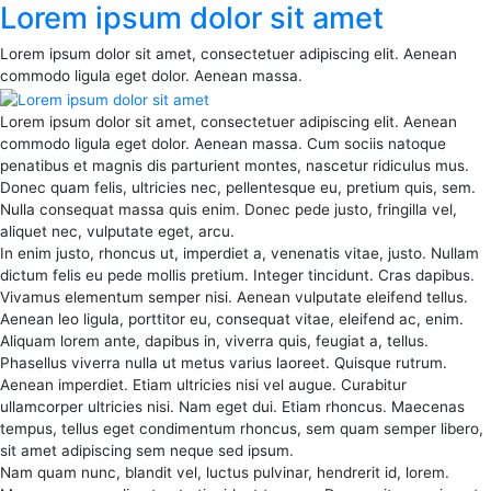
Lorem ipsum dolor sit amet
Lorem ipsum dolor sit amet, consectetuer adipiscing elit. Aenean
commodo ligula eget dolor. Aenean massa.
Lorem ipsum dolor sit amet, consectetuer adipiscing elit. Aenean
commodo ligula eget dolor. Aenean massa. Cum sociis natoque
penatibus et magnis dis parturient montes, nascetur ridiculus mus.
Donec quam felis, ultricies nec, pellentesque eu, pretium quis, sem.
Nulla consequat massa quis enim. Donec pede justo, fringilla vel,
aliquet nec, vulputate eget, arcu.
In enim justo, rhoncus ut, imperdiet a, venenatis vitae, justo. Nullam
dictum felis eu pede mollis pretium. Integer tincidunt. Cras dapibus.
Vivamus elementum semper nisi. Aenean vulputate eleifend tellus.
Aenean leo ligula, porttitor eu, consequat vitae, eleifend ac, enim.
Aliquam lorem ante, dapibus in, viverra quis, feugiat a, tellus.
Phasellus viverra nulla ut metus varius laoreet. Quisque rutrum.
Aenean imperdiet. Etiam ultricies nisi vel augue. Curabitur
ullamcorper ultricies nisi. Nam eget dui. Etiam rhoncus. Maecenas
tempus, tellus eget condimentum rhoncus, sem quam semper libero,
sit amet adipiscing sem neque sed ipsum.
Nam quam nunc, blandit vel, luctus pulvinar, hendrerit id, lorem.