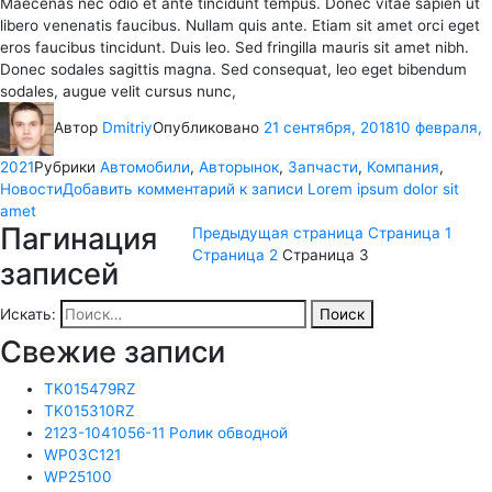
Maecenas nec odio et ante tincidunt tempus. Donec vitae sapien ut
libero venenatis faucibus. Nullam quis ante. Etiam sit amet orci eget
eros faucibus tincidunt. Duis leo. Sed fringilla mauris sit amet nibh.
Donec sodales sagittis magna. Sed consequat, leo eget bibendum
sodales, augue velit cursus nunc,
Автор
Dmitriy
Опубликовано
21 сентября, 2018
10 февраля,
2021
Рубрики
Автомобили
,
Авторынок
,
Запчасти
,
Компания
,
Новости
Добавить комментарий
к записи Lorem ipsum dolor sit
amet
Пагинация
Предыдущая страница
Страница
1
Страница
2
Страница
3
записей
Искать:
Поиск
Свежие записи
TK015479RZ
TK015310RZ
2123-1041056-11 Ролик обводной
WP03C121
WP25100